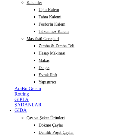
Kalemler
Uçlu Kalem
Tahta Kalemi
Fosforlu Kalem
Tükenmez Kalem
Masaüstü Gereçleri
Zımba & Zımba Teli
Hesap Makinası
Makas
Delgeç
Evrak Rafı
Yapıştırıcı
AraBulGelsin
Rotring
GIPTA
ŞADANLAR
GIDA
Çay ve Şeker Ürünleri
Dökme Çaylar
Demlik Poşet Çaylar