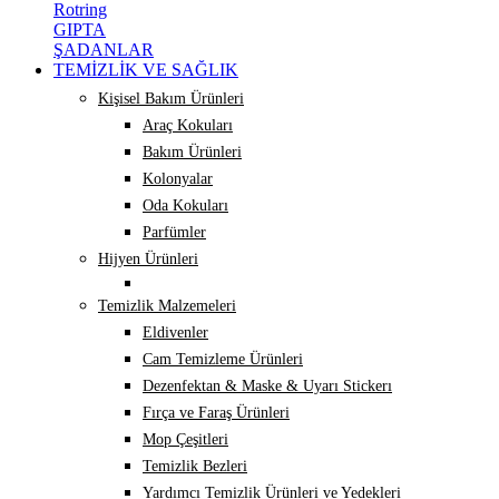
Rotring
GIPTA
ŞADANLAR
TEMİZLİK VE SAĞLIK
Kişisel Bakım Ürünleri
Araç Kokuları
Bakım Ürünleri
Kolonyalar
Oda Kokuları
Parfümler
Hijyen Ürünleri
Temizlik Malzemeleri
Eldivenler
Cam Temizleme Ürünleri
Dezenfektan & Maske & Uyarı Stickerı
Fırça ve Faraş Ürünleri
Mop Çeşitleri
Temizlik Bezleri
Yardımcı Temizlik Ürünleri ve Yedekleri