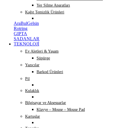
Yer Silme Aparatları
Kağıt Temizlik Ürünleri
AraBulGelsin
Rotring
GIPTA
ŞADANLAR
TEKNOLOJİ
Ev Aletleri & Yaşam
Süpürge
Yazıcılar
Barkod Ürünleri
Pil
Kulaklık
Bilgisayar ve Aksesuarlar
Klavye – Mouse – Mouse Pad
Kartuşlar