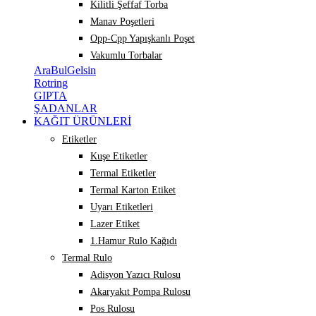
Kilitli Şeffaf Torba
Manav Poşetleri
Opp-Cpp Yapışkanlı Poşet
Vakumlu Torbalar
AraBulGelsin
Rotring
GIPTA
ŞADANLAR
KAĞIT ÜRÜNLERİ
Etiketler
Kuşe Etiketler
Termal Etiketler
Termal Karton Etiket
Uyarı Etiketleri
Lazer Etiket
1.Hamur Rulo Kağıdı
Termal Rulo
Adisyon Yazıcı Rulosu
Akaryakıt Pompa Rulosu
Pos Rulosu