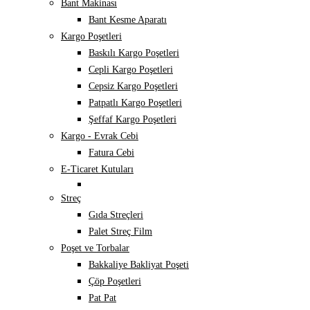
Bant Makinası
Bant Kesme Aparatı
Kargo Poşetleri
Baskılı Kargo Poşetleri
Cepli Kargo Poşetleri
Cepsiz Kargo Poşetleri
Patpatlı Kargo Poşetleri
Şeffaf Kargo Poşetleri
Kargo - Evrak Cebi
Fatura Cebi
E-Ticaret Kutuları
Streç
Gıda Streçleri
Palet Streç Film
Poşet ve Torbalar
Bakkaliye Bakliyat Poşeti
Çöp Poşetleri
Pat Pat