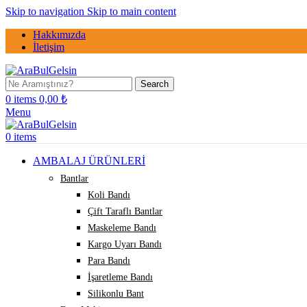
Skip to navigation
Skip to main content
Hakkımızda
İletişim
Search
0
items
0,00
₺
Menu
0
items
AMBALAJ ÜRÜNLERİ
Bantlar
Koli Bandı
Çift Taraflı Bantlar
Maskeleme Bandı
Kargo Uyarı Bandı
Para Bandı
İşaretleme Bandı
Silikonlu Bant