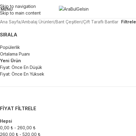
Skip to navigation
MENU
Skip to main content
Ana Sayfa
Ambalaj Ürünleri
Bant Çeşitleri
Çift Taraflı Bantlar
Filtrele
SIRALA
Popülerlik
Ortalama Puanı
Yeni Ürün
Fiyat: Önce En Düşük
Fiyat: Önce En Yüksek
FIYAT FILTRELE
Hepsi
0,00
₺
-
260,00
₺
260,00
₺
-
520,00
₺