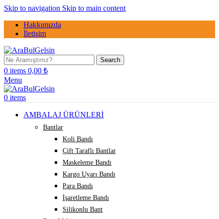
Skip to navigation
Skip to main content
Hakkımızda
İletişim
Search
0
items
0,00
₺
Menu
0
items
AMBALAJ ÜRÜNLERİ
Bantlar
Koli Bandı
Çift Taraflı Bantlar
Maskeleme Bandı
Kargo Uyarı Bandı
Para Bandı
İşaretleme Bandı
Silikonlu Bant