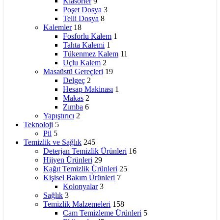
Klasörler
9
Poşet Dosya
3
Telli Dosya
8
Kalemler
18
Fosforlu Kalem
1
Tahta Kalemi
1
Tükenmez Kalem
11
Uçlu Kalem
2
Masaüstü Gereçleri
19
Delgeç
2
Hesap Makinası
1
Makas
2
Zımba
6
Yapıştırıcı
2
Teknoloji
5
Pil
5
Temizlik ve Sağlık
245
Deterjan Temizlik Ürünleri
16
Hijyen Ürünleri
29
Kağıt Temizlik Ürünleri
25
Kişisel Bakım Ürünleri
7
Kolonyalar
3
Sağlık
3
Temizlik Malzemeleri
158
Cam Temizleme Ürünleri
5