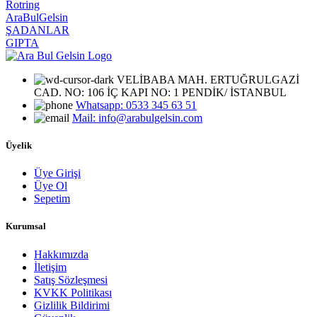
Rotring
AraBulGelsin
ŞADANLAR
GIPTA
VELİBABA MAH. ERTUĞRULGAZİ
CAD. NO: 106 İÇ KAPI NO: 1 PENDİK/ İSTANBUL
Whatsapp: 0533 345 63 51
Mail: info@arabulgelsin.com
Üyelik
Üye Girişi
Üye Ol
Sepetim
Kurumsal
Hakkımızda
İletişim
Satış Sözleşmesi
KVKK Politikası
Gizlilik Bildirimi