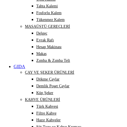
Tahta Kalemi
Fosforlu Kalem
Tükenmez Kalem
MASAÜSTÜ GEREÇLERİ
Delgeç
Evrak Rafı
Hesap Makinası
Makas
Zımba & Zımba Teli
GIDA
ÇAY VE ŞEKER ÜRÜNLERİ
Dökme Çaylar
Demlik Poşet Çaylar
Küp Şeker
KAHVE ÜRÜNLERİ
Türk Kahvesi
Filtre Kahve
Hazır Kahveler
Süt Tozu ve Kahve Kreması