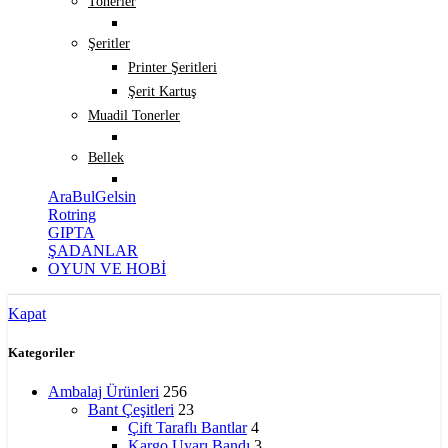
Tonerler
Şeritler
Printer Şeritleri
Şerit Kartuş
Muadil Tonerler
Bellek
AraBulGelsin
Rotring
GIPTA
ŞADANLAR
OYUN VE HOBİ
Kapat
Kategoriler
Ambalaj Ürünleri
256
Bant Çeşitleri
23
Çift Taraflı Bantlar
4
Kargo Uyarı Bandı
3