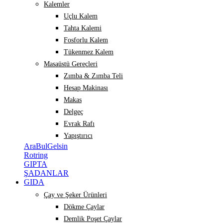
Kalemler
Uçlu Kalem
Tahta Kalemi
Fosforlu Kalem
Tükenmez Kalem
Masaüstü Gereçleri
Zımba & Zımba Teli
Hesap Makinası
Makas
Delgeç
Evrak Rafı
Yapıştırıcı
AraBulGelsin
Rotring
GIPTA
ŞADANLAR
GIDA
Çay ve Şeker Ürünleri
Dökme Çaylar
Demlik Poşet Çaylar