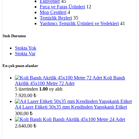
Eldivenler
45
Fırça ve Faraş Ürünleri
12
Mop Çeşitleri
4
Temizlik Bezleri
35
Yardımcı Temizlik Ürünleri ve Yedekleri
41
Stok Durumu
Stokta Yok
Stokta Var
En çok puan alanlar
Koli Bandı
Akrilik 45x100 Metre 72 Adet
5 üzerinden
1.00
oy aldı
7.920,00
₺
A4 Lazer Etiketi 50x35 mm Kendinden Yapışkanlı Etiket
300,00
₺
Koli Bandı Akrilik 45x100 Metre 24 Adet
2.640,00
₺