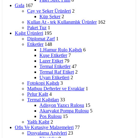
Gıda
167
Çay ve Şeker Ürünleri
2
Küp Şeker
2
Kullan At - tek Kullanımlık Ürünler
162
Paket Tuz
1
Kağıt Ürünleri
195
Diplomat Zarf
1
Etiketler
148
1.Hamur Rulo Kağıdı
6
Kuşe Etiketler
7
Lazer Etiket
79
Termal Etiketler
47
Termal Raf Etiket
2
Uyarı Etiketleri
2
Fotokopi Kağıdı
3
Matbuu Defterler ve Evraklar
1
Pelur Kağt
4
Termal Kağıtları
33
Adisyon Yazıcı Rulosu
15
Akaryakıt Pompa Rulosu
5
Pos Rulosu
15
Yağlı Kağıt
2
Ofis Ve Kırtasiye Malzemeleri
77
Dosyalama Arşivleri
23