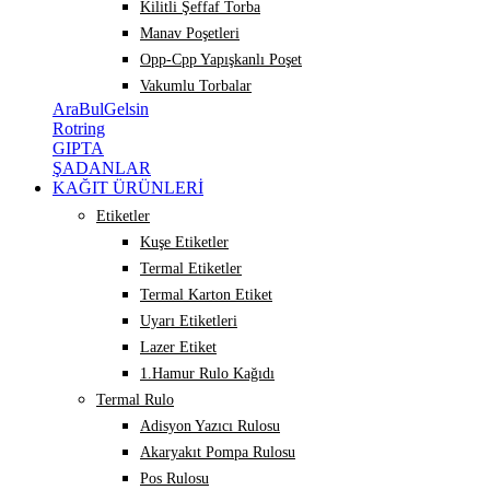
Kilitli Şeffaf Torba
Manav Poşetleri
Opp-Cpp Yapışkanlı Poşet
Vakumlu Torbalar
AraBulGelsin
Rotring
GIPTA
ŞADANLAR
KAĞIT ÜRÜNLERİ
Etiketler
Kuşe Etiketler
Termal Etiketler
Termal Karton Etiket
Uyarı Etiketleri
Lazer Etiket
1.Hamur Rulo Kağıdı
Termal Rulo
Adisyon Yazıcı Rulosu
Akaryakıt Pompa Rulosu
Pos Rulosu