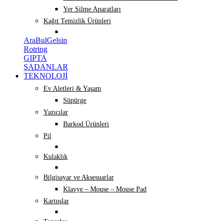
Yer Silme Aparatları
Kağıt Temizlik Ürünleri
AraBulGelsin
Rotring
GIPTA
ŞADANLAR
TEKNOLOJİ
Ev Aletleri & Yaşam
Süpürge
Yazıcılar
Barkod Ürünleri
Pil
Kulaklık
Bilgisayar ve Aksesuarlar
Klavye – Mouse – Mouse Pad
Kartuşlar