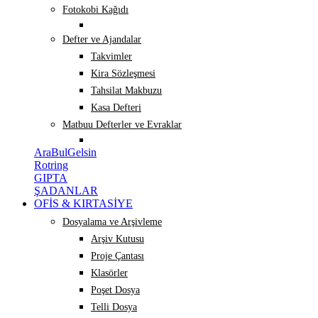
Fotokobi Kağıdı
Defter ve Ajandalar
Takvimler
Kira Sözleşmesi
Tahsilat Makbuzu
Kasa Defteri
Matbuu Defterler ve Evraklar
AraBulGelsin
Rotring
GIPTA
ŞADANLAR
OFİS & KIRTASİYE
Dosyalama ve Arşivleme
Arşiv Kutusu
Proje Çantası
Klasörler
Poşet Dosya
Telli Dosya