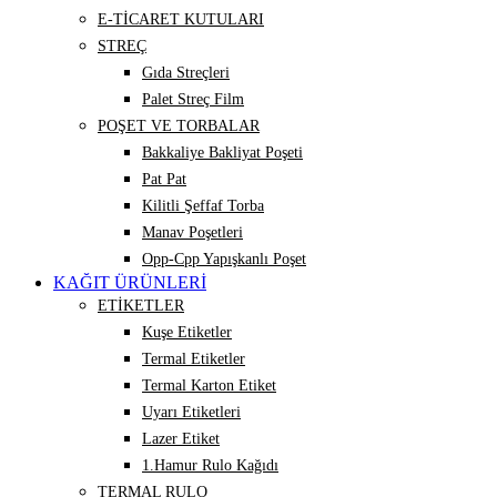
E-TİCARET KUTULARI
STREÇ
Gıda Streçleri
Palet Streç Film
POŞET VE TORBALAR
Bakkaliye Bakliyat Poşeti
Pat Pat
Kilitli Şeffaf Torba
Manav Poşetleri
Opp-Cpp Yapışkanlı Poşet
KAĞIT ÜRÜNLERİ
ETİKETLER
Kuşe Etiketler
Termal Etiketler
Termal Karton Etiket
Uyarı Etiketleri
Lazer Etiket
1.Hamur Rulo Kağıdı
TERMAL RULO