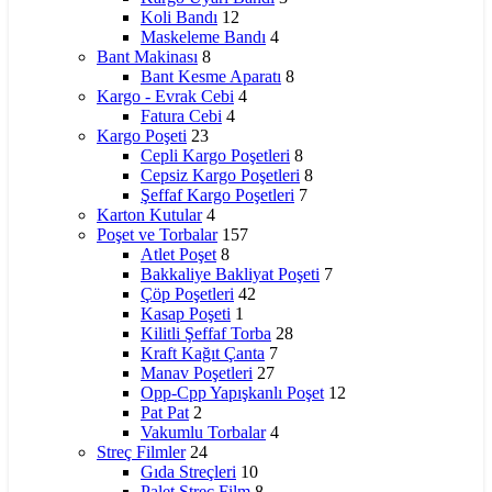
Koli Bandı
12
Maskeleme Bandı
4
Bant Makinası
8
Bant Kesme Aparatı
8
Kargo - Evrak Cebi
4
Fatura Cebi
4
Kargo Poşeti
23
Cepli Kargo Poşetleri
8
Cepsiz Kargo Poşetleri
8
Şeffaf Kargo Poşetleri
7
Karton Kutular
4
Poşet ve Torbalar
157
Atlet Poşet
8
Bakkaliye Bakliyat Poşeti
7
Çöp Poşetleri
42
Kasap Poşeti
1
Kilitli Şeffaf Torba
28
Kraft Kağıt Çanta
7
Manav Poşetleri
27
Opp-Cpp Yapışkanlı Poşet
12
Pat Pat
2
Vakumlu Torbalar
4
Streç Filmler
24
Gıda Streçleri
10
Palet Streç Film
8