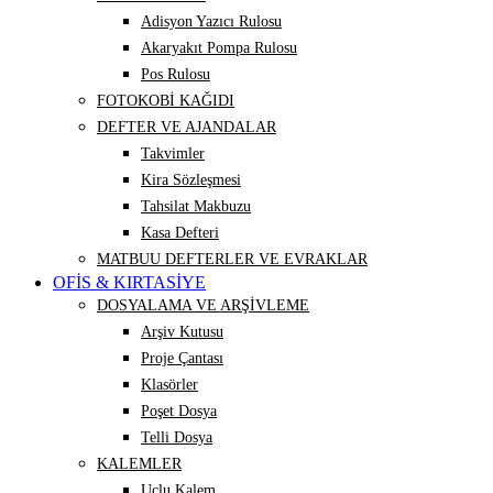
Adisyon Yazıcı Rulosu
Akaryakıt Pompa Rulosu
Pos Rulosu
FOTOKOBİ KAĞIDI
DEFTER VE AJANDALAR
Takvimler
Kira Sözleşmesi
Tahsilat Makbuzu
Kasa Defteri
MATBUU DEFTERLER VE EVRAKLAR
OFİS & KIRTASİYE
DOSYALAMA VE ARŞİVLEME
Arşiv Kutusu
Proje Çantası
Klasörler
Poşet Dosya
Telli Dosya
KALEMLER
Uçlu Kalem