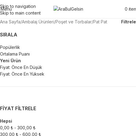
Skip to navigation
Menu
0
ite
Skip to main content
Ana Sayfa
Ambalaj Ürünleri
Poşet ve Torbalar
Pat Pat
Filtrele
SIRALA
Popülerlik
Ortalama Puanı
Yeni Ürün
Fiyat: Önce En Düşük
Fiyat: Önce En Yüksek
FIYAT FILTRELE
Hepsi
0,00
₺
-
300,00
₺
300,00
₺
-
600,00
₺