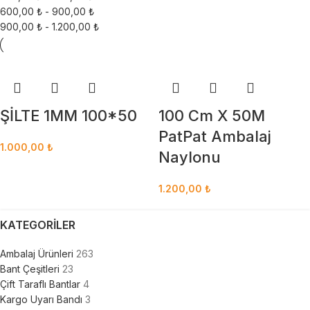
600,00
₺
-
900,00
₺
900,00
₺
-
1.200,00
₺
ŞİLTE 1MM 100*50
100 Cm X 50M
PatPat Ambalaj
1.000,00
₺
Naylonu
1.200,00
₺
KATEGORILER
Ambalaj Ürünleri
263
Bant Çeşitleri
23
Çift Taraflı Bantlar
4
Kargo Uyarı Bandı
3