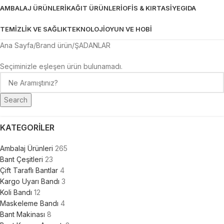
AMBALAJ ÜRÜNLERİ
KAĞIT ÜRÜNLERİ
OFİS & KIRTASİYE
GIDA
TEMİZLİK VE SAĞLIK
TEKNOLOJİ
OYUN VE HOBİ
Ana Sayfa
Brand ürün
ŞADANLAR
Seçiminizle eşleşen ürün bulunamadı.
Search
KATEGORILER
Ambalaj Ürünleri
265
Bant Çeşitleri
23
Çift Taraflı Bantlar
4
Kargo Uyarı Bandı
3
Koli Bandı
12
Maskeleme Bandı
4
Bant Makinası
8