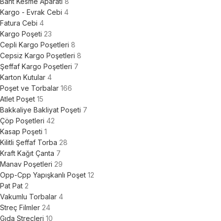
Bant Kesme Aparatı
8
Kargo - Evrak Cebi
4
Fatura Cebi
4
Kargo Poşeti
23
Cepli Kargo Poşetleri
8
Cepsiz Kargo Poşetleri
8
Şeffaf Kargo Poşetleri
7
Karton Kutular
4
Poşet ve Torbalar
166
Atlet Poşet
15
Bakkaliye Bakliyat Poşeti
7
Çöp Poşetleri
42
Kasap Poşeti
1
Kilitli Şeffaf Torba
28
Kraft Kağıt Çanta
7
Manav Poşetleri
29
Opp-Cpp Yapışkanlı Poşet
12
Pat Pat
2
Vakumlu Torbalar
4
Streç Filmler
24
Gıda Streçleri
10