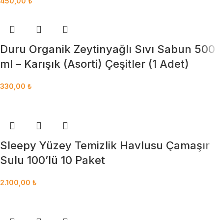
450,00
₺
Duru Organik Zeytinyağlı Sıvı Sabun 500
ml – Karışık (Asorti) Çeşitler (1 Adet)
330,00
₺
Sleepy Yüzey Temizlik Havlusu Çamaşır
Sulu 100’lü 10 Paket
2.100,00
₺