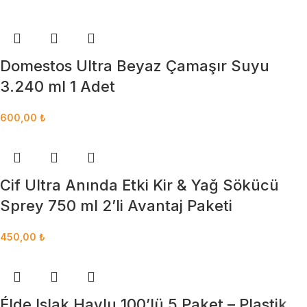
Domestos Ultra Beyaz Çamaşır Suyu
3.240 ml 1 Adet
600,00
₺
Cif Ultra Anında Etki Kir & Yağ Sökücü
Sprey 750 ml 2’li Avantaj Paketi
450,00
₺
Élde Islak Havlu 100’lü 5 Paket – Plastik