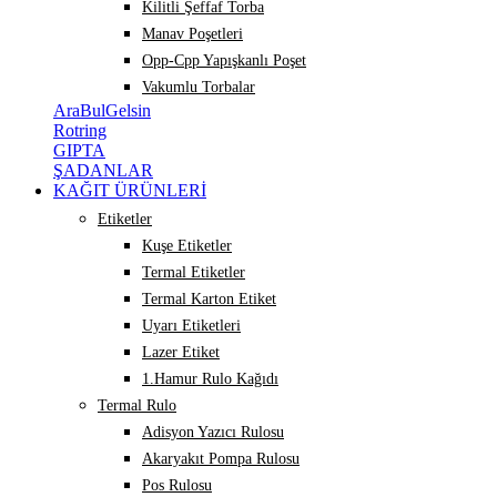
Kilitli Şeffaf Torba
Manav Poşetleri
Opp-Cpp Yapışkanlı Poşet
Vakumlu Torbalar
AraBulGelsin
Rotring
GIPTA
ŞADANLAR
KAĞIT ÜRÜNLERİ
Etiketler
Kuşe Etiketler
Termal Etiketler
Termal Karton Etiket
Uyarı Etiketleri
Lazer Etiket
1.Hamur Rulo Kağıdı
Termal Rulo
Adisyon Yazıcı Rulosu
Akaryakıt Pompa Rulosu
Pos Rulosu