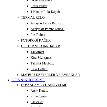
Uyarı Etiketleri
Lazer Etiket
1.Hamur Rulo Kağıdı
TERMAL RULO
Adisyon Yazıcı Rulosu
Akaryakıt Pompa Rulosu
Pos Rulosu
FOTOKOBİ KAĞIDI
DEFTER VE AJANDALAR
Takvimler
Kira Sözleşmesi
Tahsilat Makbuzu
Kasa Defteri
MATBUU DEFTERLER VE EVRAKLAR
OFİS & KIRTASİYE
DOSYALAMA VE ARŞİVLEME
Arşiv Kutusu
Proje Çantası
Klasörler