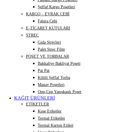
Şeffaf Kargo Poşetleri
KARGO – EVRAK CEBİ
Fatura Cebi
E-TİCARET KUTULARI
STREÇ
Gıda Streçleri
Palet Streç Film
POŞET VE TORBALAR
Bakkaliye Bakliyat Poşeti
Pat Pat
Kilitli Şeffaf Torba
Manav Poşetleri
Opp-Cpp Yapışkanlı Poşet
KAĞIT ÜRÜNLERİ
ETİKETLER
Kuşe Etiketler
Termal Etiketler
Termal Karton Etiket