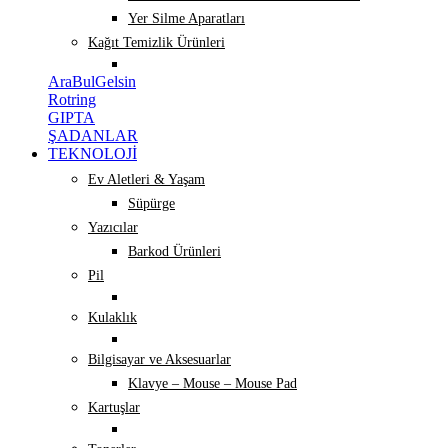
Yer Silme Aparatları
Kağıt Temizlik Ürünleri
AraBulGelsin
Rotring
GIPTA
ŞADANLAR
TEKNOLOJİ
Ev Aletleri & Yaşam
Süpürge
Yazıcılar
Barkod Ürünleri
Pil
Kulaklık
Bilgisayar ve Aksesuarlar
Klavye – Mouse – Mouse Pad
Kartuşlar