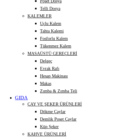
Poşet Dosya
Telli Dosya
KALEMLER
Uçlu Kalem
Tahta Kalemi
Fosforlu Kalem
Tükenmez Kalem
MASAÜSTÜ GEREÇLERİ
Delgeç
Evrak Rafı
Hesap Makinası
Makas
Zımba & Zımba Teli
GIDA
ÇAY VE ŞEKER ÜRÜNLERİ
Dökme Çaylar
Demlik Poşet Çaylar
Küp Şeker
KAHVE ÜRÜNLERİ