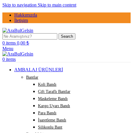
Skip to navigation
Skip to main content
Hakkımızda
İletişim
Search
0
items
0,00
₺
Menu
0
items
AMBALAJ ÜRÜNLERİ
Bantlar
Koli Bandı
Çift Taraflı Bantlar
Maskeleme Bandı
Kargo Uyarı Bandı
Para Bandı
İşaretleme Bandı
Silikonlu Bant