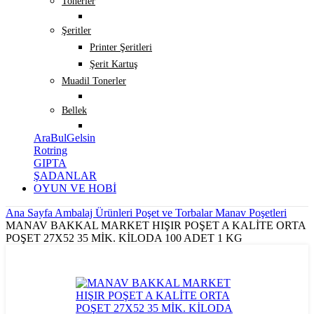
Tonerler
Şeritler
Printer Şeritleri
Şerit Kartuş
Muadil Tonerler
Bellek
AraBulGelsin
Rotring
GIPTA
ŞADANLAR
OYUN VE HOBİ
Ana Sayfa
Ambalaj Ürünleri
Poşet ve Torbalar
Manav Poşetleri
MANAV BAKKAL MARKET HIŞIR POŞET A KALİTE ORTA
POŞET 27X52 35 MİK. KİLODA 100 ADET 1 KG