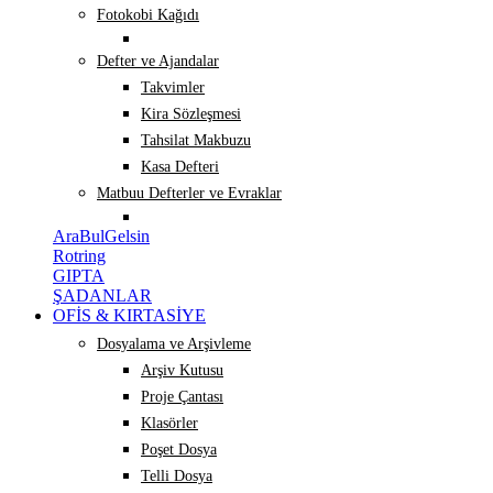
Fotokobi Kağıdı
Defter ve Ajandalar
Takvimler
Kira Sözleşmesi
Tahsilat Makbuzu
Kasa Defteri
Matbuu Defterler ve Evraklar
AraBulGelsin
Rotring
GIPTA
ŞADANLAR
OFİS & KIRTASİYE
Dosyalama ve Arşivleme
Arşiv Kutusu
Proje Çantası
Klasörler
Poşet Dosya
Telli Dosya