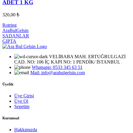
ADET 1 KG
320,00
₺
Rotring
AraBulGelsin
ŞADANLAR
GIPTA
VELİBABA MAH. ERTUĞRULGAZİ
CAD. NO: 106 İÇ KAPI NO: 1 PENDİK/ İSTANBUL
Whatsapp: 0533 345 63 51
Mail: info@arabulgelsin.com
Üyelik
Üye Girişi
Üye Ol
Sepetim
Kurumsal
Hakkımızda