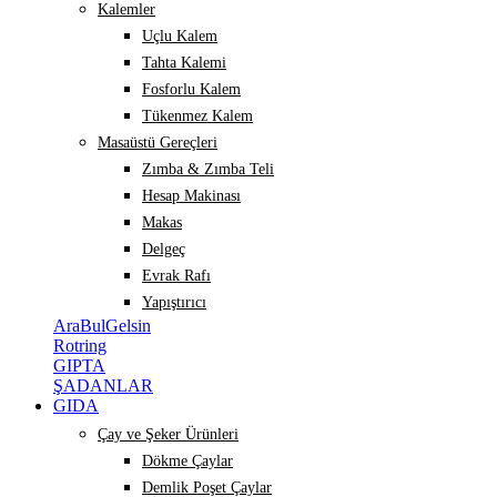
Kalemler
Uçlu Kalem
Tahta Kalemi
Fosforlu Kalem
Tükenmez Kalem
Masaüstü Gereçleri
Zımba & Zımba Teli
Hesap Makinası
Makas
Delgeç
Evrak Rafı
Yapıştırıcı
AraBulGelsin
Rotring
GIPTA
ŞADANLAR
GIDA
Çay ve Şeker Ürünleri
Dökme Çaylar
Demlik Poşet Çaylar