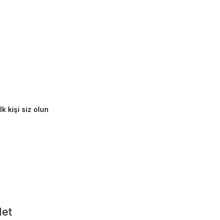
k kişi siz olun
det