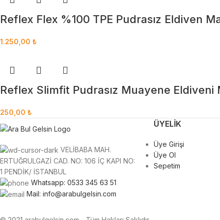
Reflex Flex %100 TPE Pudrasız Eldiven Ma
1.250,00
₺
Reflex Slimfit Pudrasız Muayene Eldiveni 
250,00
₺
ÜYELIK
Üye Girişi
VELİBABA MAH.
Üye Ol
ERTUĞRULGAZİ CAD. NO: 106 İÇ KAPI NO:
Sepetim
1 PENDİK/ İSTANBUL
Whatsapp: 0533 345 63 51
Mail: info@arabulgelsin.com
© 2021 arabulgelsin.com - Tüm Hakları Saklıdır.