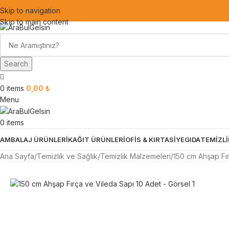
Skip to navigation
Skip to main content
Search
0
items
0,00
₺
Menu
0
items
AMBALAJ ÜRÜNLERİ
KAĞIT ÜRÜNLERİ
OFİS & KIRTASİYE
GIDA
TEMİZLİ
Ana Sayfa
Temizlik ve Sağlık
Temizlik Malzemeleri
150 cm Ahşap Fır