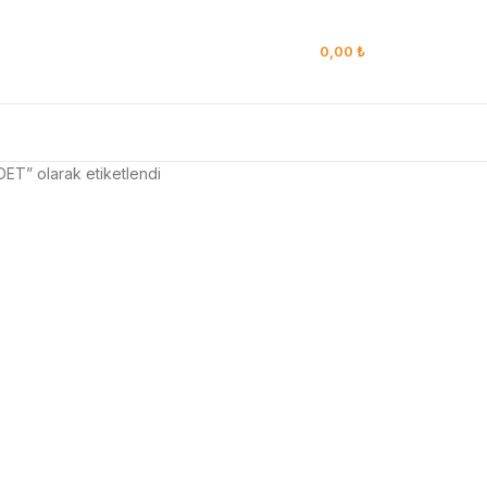
0,00
₺
DET” olarak etiketlendi