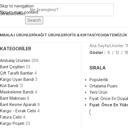
Skip to navigation
Skip to main content
Search
MBALAJ ÜRÜNLERİ
KAĞIT ÜRÜNLERİ
OFİS & KIRTASİYE
GIDA
TEMİZLİK
Ana Sayfa
Ürünler “
KATEGORILER
Göster
9
12
1
Ambalaj Ürünleri
256
Bant Çeşitleri
23
SIRALA
Çift Taraflı Bantlar
4
Kargo Uyarı Bandı
3
Popülerlik
Koli Bandı
12
Ortalama Puanı
Maskeleme Bandı
4
Yeni Ürün
Bant Makinası
8
Fiyat: Önce En Düşü
Bant Kesme Aparatı
8
Fiyat: Önce En Yük
Kargo - Evrak Cebi
4
Fatura Cebi
4
Kargo Poşeti
23