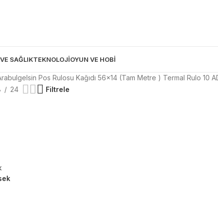
 VE SAĞLIK
TEKNOLOJİ
OYUN VE HOBİ
Arabulgelsin Pos Rulosu Kağıdı 56x14 (Tam Metre ) Termal Rulo 10 A
8
24
Filtrele
k
sek