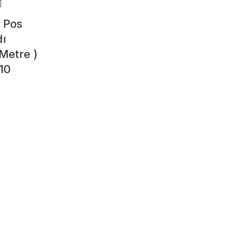
 Pos
dı
Metre )
10