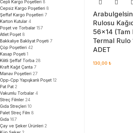
Cepli Kargo Poşetleri
8
Cepsiz Kargo Poşetleri
8
Arabulgelsin
Şeffaf Kargo Poşetleri
7
Karton Kutular
4
Rulosu Kağı
Poşet ve Torbalar
157
56×14 (Tam 
Atlet Poşet
8
Termal Rulo 
Bakkaliye Bakliyat Poşeti
7
Çöp Poşetleri
42
ADET
Kasap Poşeti
1
Kilitli Şeffaf Torba
28
130,00
₺
Kraft Kağıt Çanta
7
Manav Poşetleri
27
Opp-Cpp Yapışkanlı Poşet
12
Pat Pat
2
Vakumlu Torbalar
4
Streç Filmler
24
Gıda Streçleri
10
Palet Streç Film
8
Gıda
167
Çay ve Şeker Ürünleri
2
Küp Şeker
2