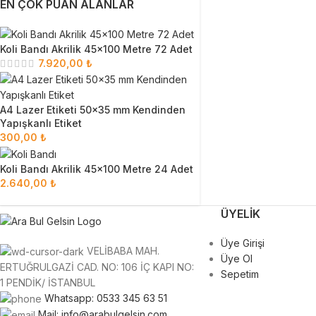
EN ÇOK PUAN ALANLAR
Koli Bandı Akrilik 45x100 Metre 72 Adet
7.920,00
₺
A4 Lazer Etiketi 50x35 mm Kendinden
Yapışkanlı Etiket
300,00
₺
Koli Bandı Akrilik 45x100 Metre 24 Adet
2.640,00
₺
ÜYELIK
Üye Girişi
VELİBABA MAH.
Üye Ol
ERTUĞRULGAZİ CAD. NO: 106 İÇ KAPI NO:
Sepetim
1 PENDİK/ İSTANBUL
Whatsapp: 0533 345 63 51
Mail: info@arabulgelsin.com