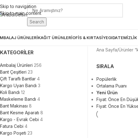
Skip to navigation
Skip to main content
Search
MBALAJ ÜRÜNLERİ
KAĞIT ÜRÜNLERİ
OFİS & KIRTASİYE
GIDA
TEMİZLİK
Ana Sayfa
Ürünler “
KATEGORILER
Ambalaj Ürünleri
256
SIRALA
Bant Çeşitleri
23
Çift Taraflı Bantlar
4
Popülerlik
Kargo Uyarı Bandı
3
Ortalama Puanı
Koli Bandı
12
Yeni Ürün
Maskeleme Bandı
4
Fiyat: Önce En Düşü
Bant Makinası
8
Fiyat: Önce En Yüks
Bant Kesme Aparatı
8
Kargo - Evrak Cebi
4
Fatura Cebi
4
Kargo Poşeti
23