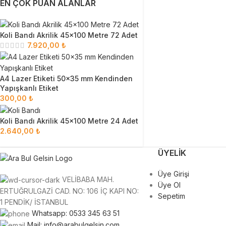
EN ÇOK PUAN ALANLAR
Koli Bandı Akrilik 45x100 Metre 72 Adet
7.920,00
₺
A4 Lazer Etiketi 50x35 mm Kendinden
Yapışkanlı Etiket
300,00
₺
Koli Bandı Akrilik 45x100 Metre 24 Adet
2.640,00
₺
ÜYELIK
Üye Girişi
VELİBABA MAH.
Üye Ol
ERTUĞRULGAZİ CAD. NO: 106 İÇ KAPI NO:
Sepetim
1 PENDİK/ İSTANBUL
Whatsapp: 0533 345 63 51
Mail: info@arabulgelsin.com