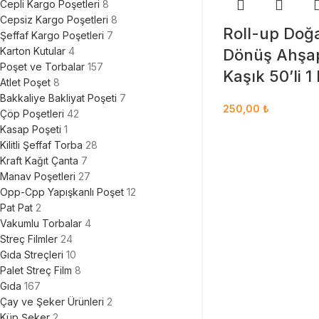
Cepli Kargo Poşetleri
8
Cepsiz Kargo Poşetleri
8
Roll-up Doğ
Şeffaf Kargo Poşetleri
7
Karton Kutular
4
Dönüş Ahşa
Poşet ve Torbalar
157
Kaşık 50’li 1
Atlet Poşet
8
Bakkaliye Bakliyat Poşeti
7
250,00
₺
Çöp Poşetleri
42
Kasap Poşeti
1
Kilitli Şeffaf Torba
28
Kraft Kağıt Çanta
7
Manav Poşetleri
27
Opp-Cpp Yapışkanlı Poşet
12
Pat Pat
2
Vakumlu Torbalar
4
Streç Filmler
24
Gıda Streçleri
10
Palet Streç Film
8
Gıda
167
Çay ve Şeker Ürünleri
2
Küp Şeker
2