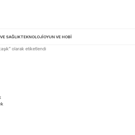
 VE SAĞLIK
TEKNOLOJİ
OYUN VE HOBİ
kaşık” olarak etiketlendi
k
ek