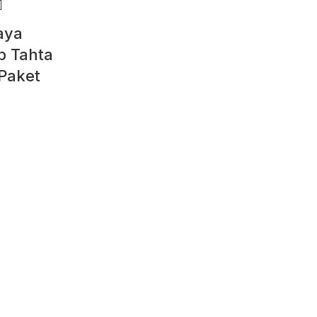
aya
p Tahta
 Paket