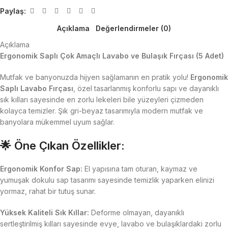
Paylaş:
Açıklama
Değerlendirmeler (0)
Açıklama
Ergonomik Saplı Çok Amaçlı Lavabo ve Bulaşık Fırçası (5 Adet)
Mutfak ve banyonuzda hijyen sağlamanın en pratik yolu!
Ergonomik
Saplı Lavabo Fırçası
, özel tasarlanmış konforlu sapı ve dayanıklı
sık kılları sayesinde en zorlu lekeleri bile yüzeyleri çizmeden
kolayca temizler. Şık gri-beyaz tasarımıyla modern mutfak ve
banyolara mükemmel uyum sağlar.
🌟 Öne Çıkan Özellikler:
Ergonomik Konfor Sap:
El yapısına tam oturan, kaymaz ve
yumuşak dokulu sap tasarımı sayesinde temizlik yaparken elinizi
yormaz, rahat bir tutuş sunar.
Yüksek Kaliteli Sık Kıllar:
Deforme olmayan, dayanıklı
sertleştirilmiş kılları sayesinde evye, lavabo ve bulaşıklardaki zorlu